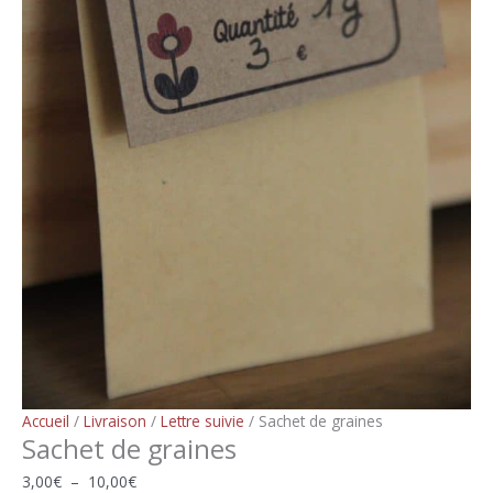
Accueil
/
Livraison
/
Lettre suivie
/ Sachet de graines
Sachet de graines
Plage
3,00
€
–
10,00
€