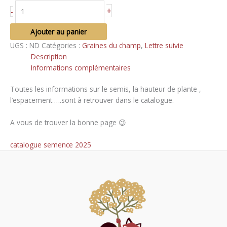
quantité
+
-
de
Sachet
Ajouter au panier
de
UGS :
ND
Catégories :
Graines du champ
,
Lettre suivie
graines
Description
Informations complémentaires
Toutes les informations sur le semis, la hauteur de plante ,
l’espacement ….sont à retrouver dans le catalogue.
A vous de trouver la bonne page 😉
catalogue semence 2025