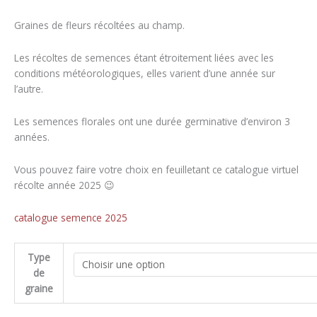
de
prix :
Graines de fleurs récoltées au champ.
3,00€
à
Les récoltes de semences étant étroitement liées avec les
10,00€
conditions météorologiques, elles varient d’une année sur
l’autre.
Les semences florales ont une durée germinative d’environ 3
années.
Vous pouvez faire votre choix en feuilletant ce catalogue virtuel
récolte année 2025 😉
catalogue semence 2025
Type
de
graine