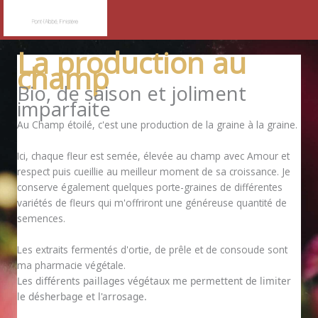
La production au
champ
Bio, de saison et joliment
imparfaite
Au Champ étoilé, c'est une production de la graine à la graine.
Ici, chaque fleur est semée, élevée au champ avec Amour et
respect puis cueillie au meilleur moment de sa croissance. Je
conserve également quelques porte-graines de différentes
variétés de fleurs qui m'offriront une généreuse quantité de
semences.
Les extraits fermentés d'ortie, de prêle et de consoude sont
ma pharmacie végétale.
Les différents paillages végétaux me permettent de limiter
le désherbage et l'arrosage.