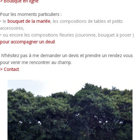
> Boutique en ligne
Pour les moments particuliers :
• le
bouquet de la mariée
, les compositions de tables et petits
accessoires,
• ou encore les compositions fleuries (couronne, bouquet à poser )
pour accompagner un deuil
.
N’hésitez pas à me demander un devis et prendre un rendez vous
pour venir me rencontrer au champ
.
> Contact