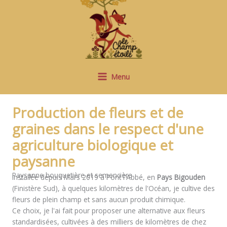
Aller
au
contenu
Menu
Production de fleurs et de
graines dans le respect d'une
agriculture biologique et
paysanne
Paysanne bouquetière et semencière
Installée depuis Mars 2019 à Pont l'Abbé, en
Pays Bigouden
(Finistère Sud), à quelques kilomètres de l'Océan, je cultive des
fleurs de plein champ et sans aucun produit chimique.
Ce choix, je l'ai fait pour proposer une alternative aux fleurs
standardisées, cultivées à des milliers de kilomètres de chez