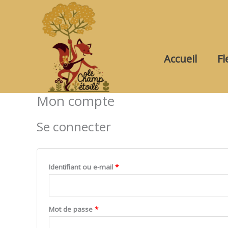
Aller
au
contenu
Accueil
Fl
Mon compte
Se connecter
Obligatoire
Identifiant ou e-mail
*
Obligatoire
Mot de passe
*