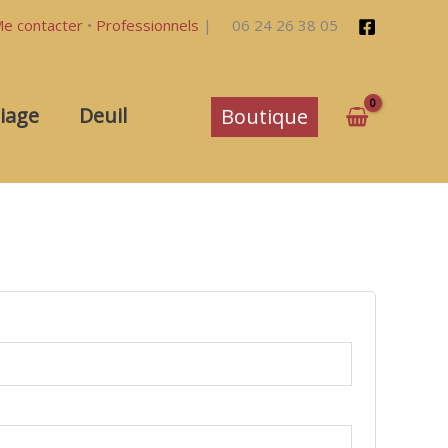
e contacter
•
Professionnels
|
06 24 26 38 05
iage
Deuil
Boutique