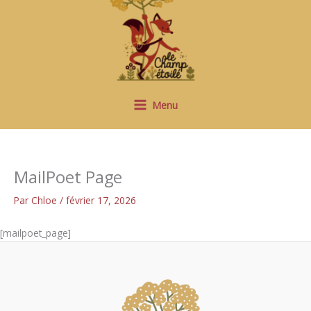
Aller
au
contenu
Menu
MailPoet Page
Par
Chloe
/
février 17, 2026
[mailpoet_page]